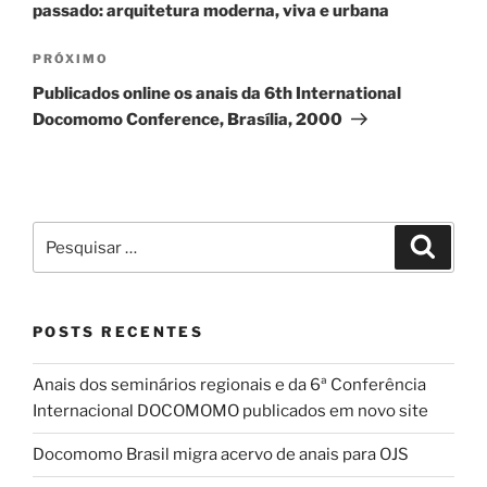
passado: arquitetura moderna, viva e urbana
Próximo
PRÓXIMO
post
Publicados online os anais da 6th International
Docomomo Conference, Brasília, 2000
Pesquisar
Pesqui
por:
POSTS RECENTES
Anais dos seminários regionais e da 6ª Conferência
Internacional DOCOMOMO publicados em novo site
Docomomo Brasil migra acervo de anais para OJS