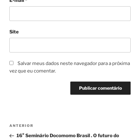
E-mail
*
Site
Salvar meus dados neste navegador para a próxima
vez que eu comentar.
Navegação
Post
ANTERIOR
de
anterior
16° Seminário Docomomo Brasil . O futuro do
Post