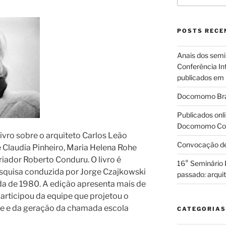
POSTS RECE
Anais dos semin
Conferência 
publicados em 
Docomomo Brasi
Publicados onli
Docomomo Conf
livro sobre o arquiteto Carlos Leão
Convocação de 
Claudia Pinheiro, Maria Helena Rohe
riador Roberto Conduru. O livro é
16° Seminário 
squisa conduzida por Jorge Czajkowski
passado: arqui
da de 1980. A edição apresenta mais de
participou da equipe que projetou o
de e da geração da chamada escola
CATEGORIAS