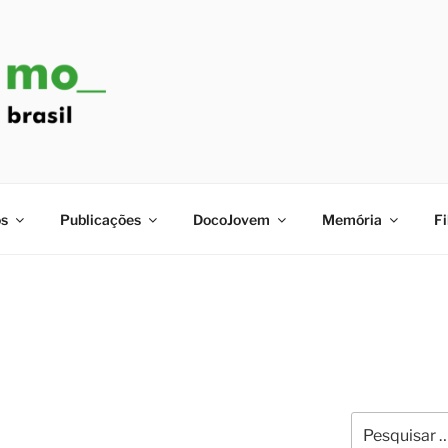
s
Publicações
DocoJovem
Memória
Fi
Pesquisar
por: