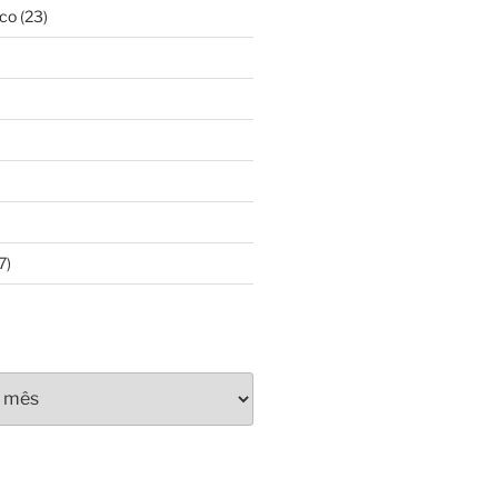
sco
(23)
7)