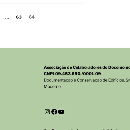
ágina
Página
Página
…
63
64
Associação de Colaboradores do Docomomo 
CNPJ 09.453.690./0001-09
Documentação e Conservação de Edifícios, Sí
Moderno
Instagram
Facebook
YouTube