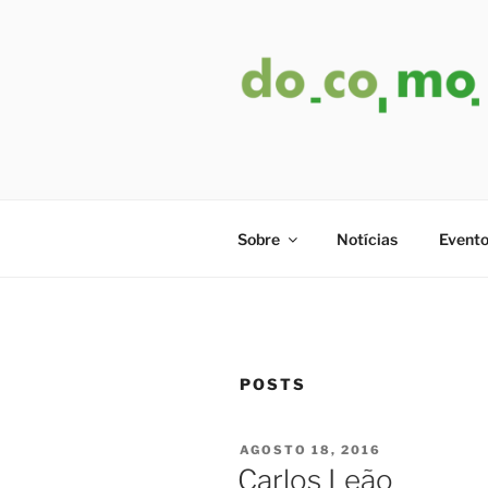
Pular
para
o
conteúdo
Sobre
Notícias
Evento
POSTS
PUBLICADO
AGOSTO 18, 2016
EM
Carlos Leão