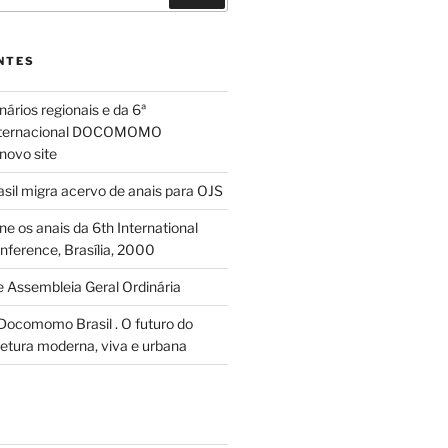
NTES
ários regionais e da 6ª
Internacional DOCOMOMO
novo site
l migra acervo de anais para OJS
ne os anais da 6th International
erence, Brasília, 2000
Assembleia Geral Ordinária
Docomomo Brasil . O futuro do
tetura moderna, viva e urbana